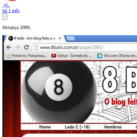
.yf..
há 1 mês
Herança 2009.