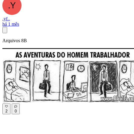
.yf..
há 1 mês
Arquivos 8B
2
0