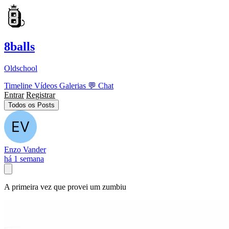
8balls
Oldschool
Timeline
Vídeos
Galerias
💬
Chat
Entrar
Registrar
Todos os Posts
Enzo Vander
há 1 semana
A primeira vez que provei um zumbiu