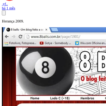
.yf..
há 1 mês
Herança 2009.