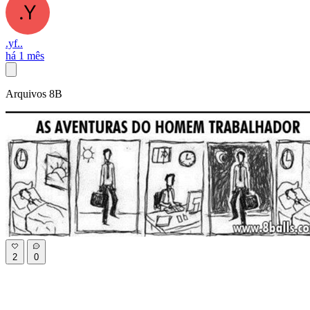
.yf..
há 1 mês
Arquivos 8B
2
0