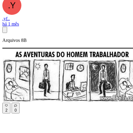
.yf..
há 1 mês
Arquivos 8B
2
0