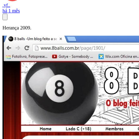
.yf..
há 1 mês
Herança 2009.