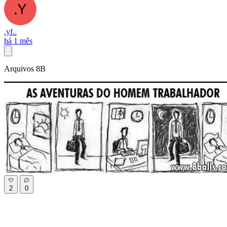
.yf..
há 1 mês
Arquivos 8B
2
0