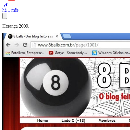
.yf..
há 1 mês
Herança 2009.