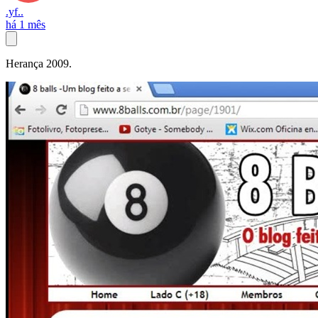
.yf..
há 1 mês
Herança 2009.