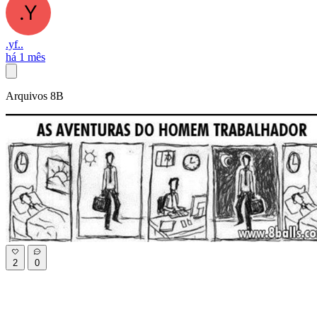
.yf..
há 1 mês
Arquivos 8B
2
0