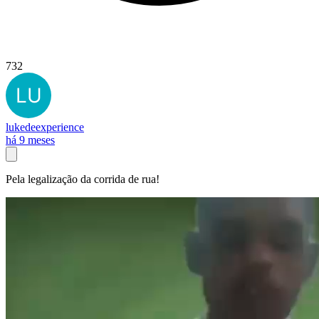
732
lukedeexperience
há 9 meses
Pela legalização da corrida de rua!