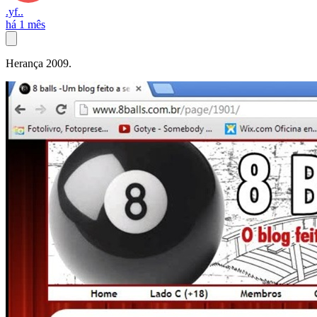
.yf..
há 1 mês
Herança 2009.