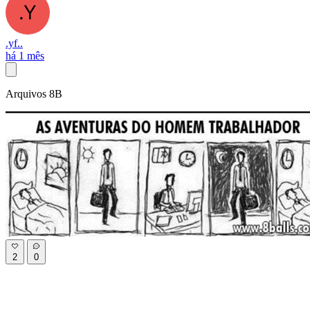
.yf..
há 1 mês
Arquivos 8B
2
0