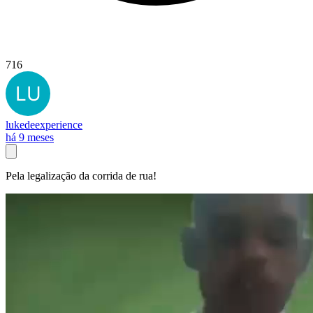
716
lukedeexperience
há 9 meses
Pela legalização da corrida de rua!