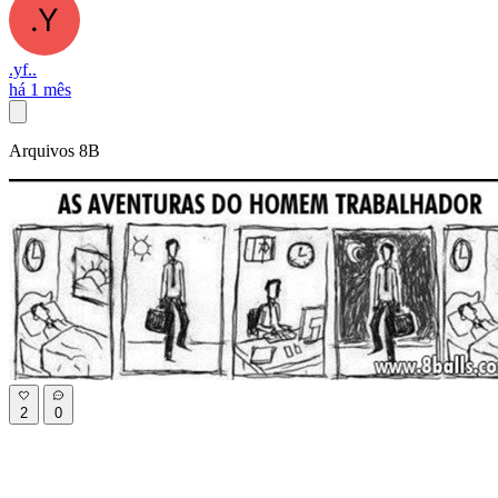
.yf..
há 1 mês
Arquivos 8B
2
0