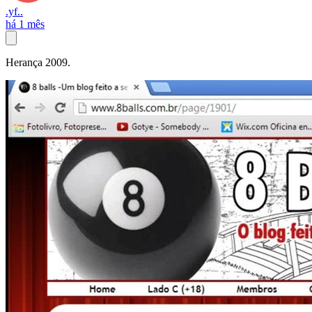
.yf..
há 1 mês
Herança 2009.