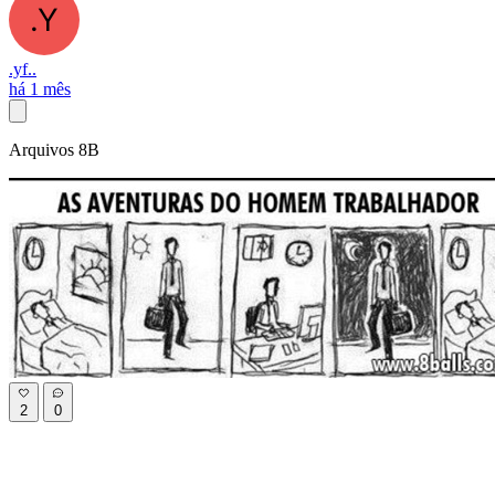
.yf..
há 1 mês
Arquivos 8B
2
0