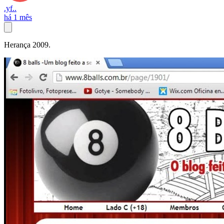
.yf..
há 1 mês
Herança 2009.