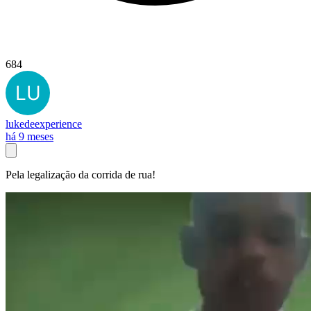
684
lukedeexperience
há 9 meses
Pela legalização da corrida de rua!