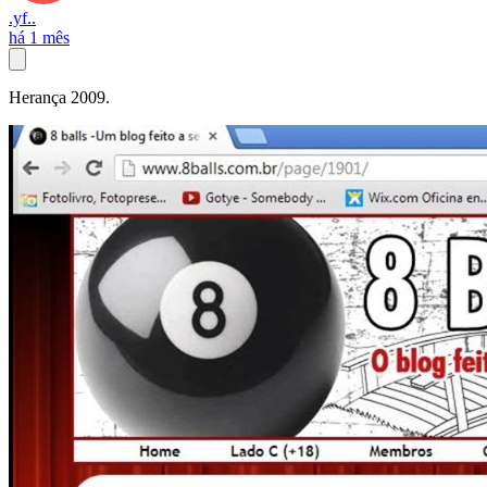
.yf..
há 1 mês
Herança 2009.