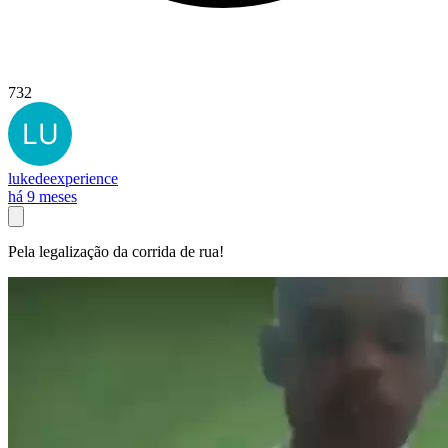
732
lukedeexperience
há 9 meses
Pela legalização da corrida de rua!