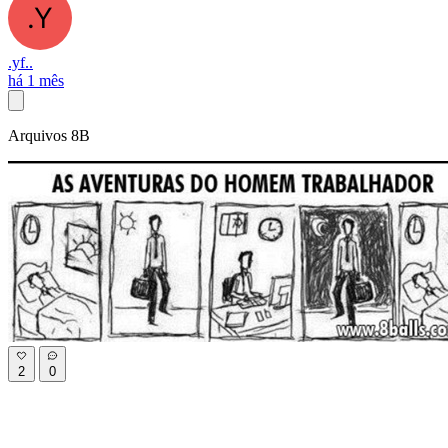
.yf..
há 1 mês
Arquivos 8B
2
0