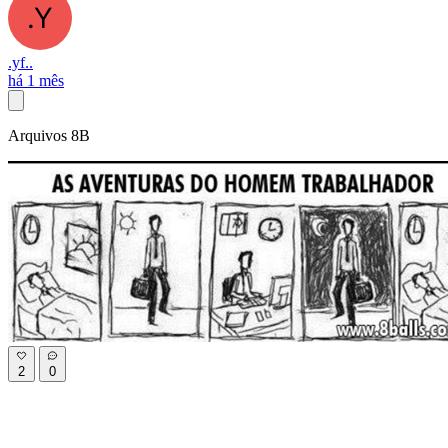
.yf..
há 1 mês
Arquivos 8B
2
0