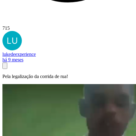
715
lukedeexperience
há 9 meses
Pela legalização da corrida de rua!