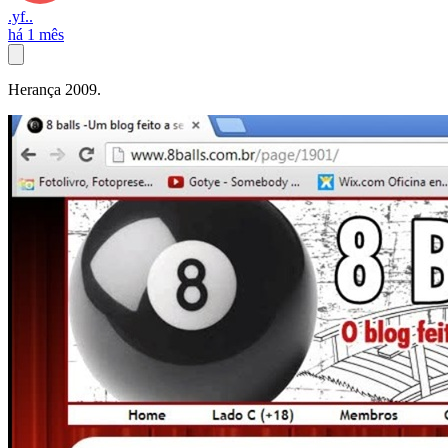
.yf..
há 1 mês
Herança 2009.