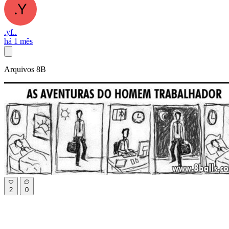
.yf..
há 1 mês
Arquivos 8B
2
0