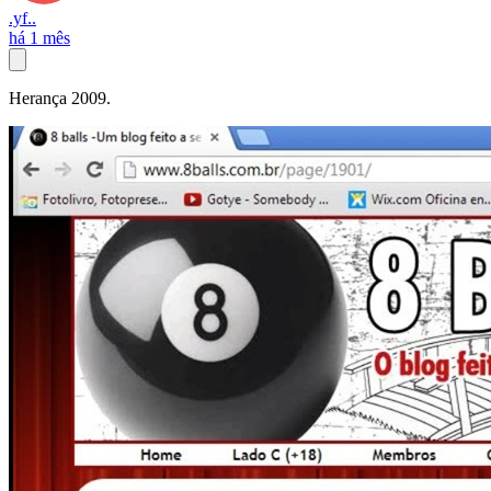
.yf..
há 1 mês
Herança 2009.