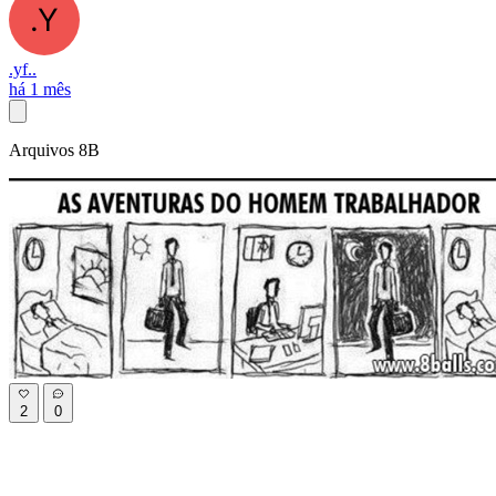
.yf..
há 1 mês
Arquivos 8B
2
0