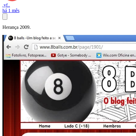
.yf..
há 1 mês
Herança 2009.