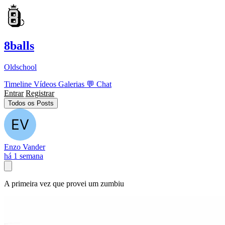
8balls
Oldschool
Timeline
Vídeos
Galerias
💬
Chat
Entrar
Registrar
Todos os Posts
Enzo Vander
há 1 semana
A primeira vez que provei um zumbiu