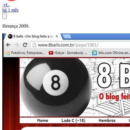
.yf..
há 1 mês
Herança 2009.