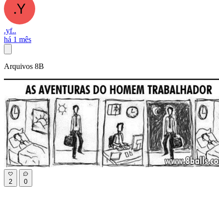
.yf..
há 1 mês
Arquivos 8B
2
0