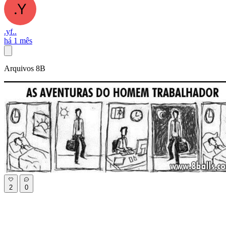
.yf..
há 1 mês
Arquivos 8B
2
0