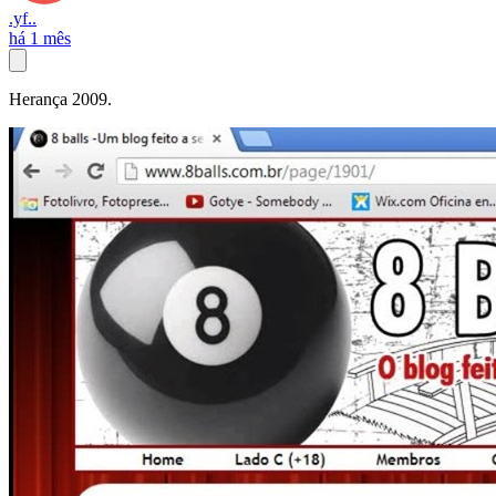
.yf..
há 1 mês
Herança 2009.