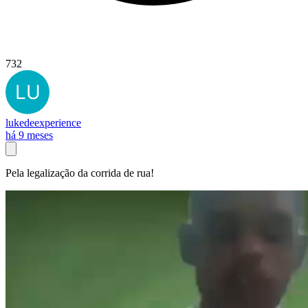
732
lukedeexperience
há 9 meses
Pela legalização da corrida de rua!