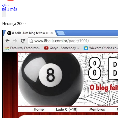
.yf..
há 1 mês
Herança 2009.