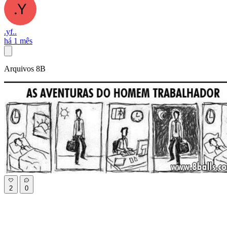
.yf..
há 1 mês
Arquivos 8B
2
0