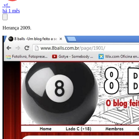
.yf..
há 1 mês
Herança 2009.