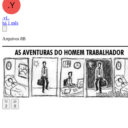
.yf..
há 1 mês
Arquivos 8B
2
0