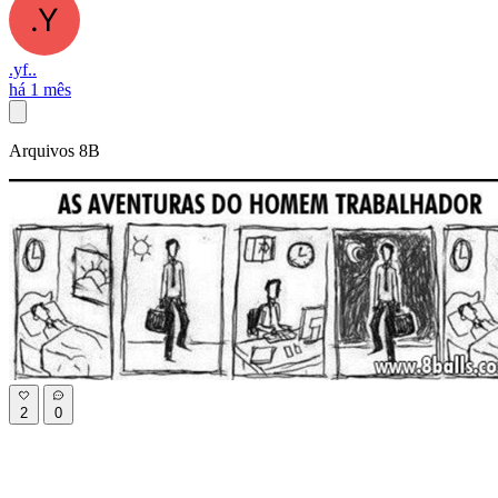
.yf..
há 1 mês
Arquivos 8B
2
0