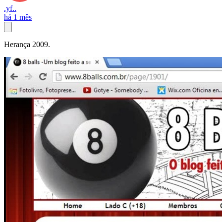
.yf..
há 1 mês
Herança 2009.