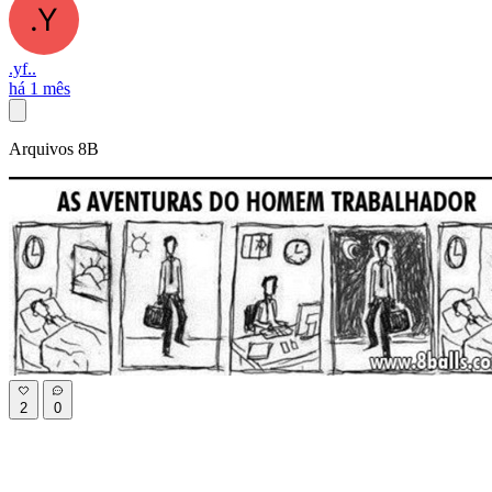
.yf..
há 1 mês
Arquivos 8B
2
0