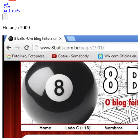
.yf..
há 1 mês
Herança 2009.