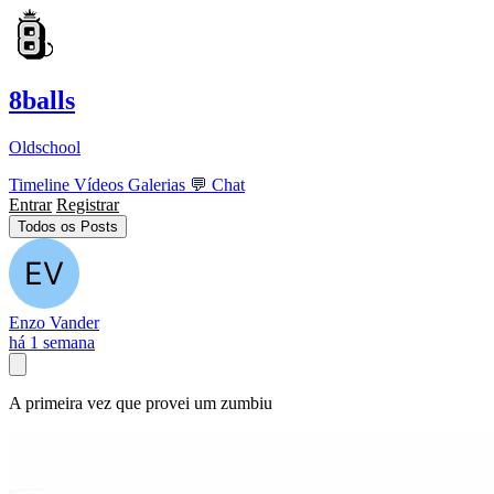
8balls
Oldschool
Timeline
Vídeos
Galerias
💬
Chat
Entrar
Registrar
Todos os Posts
Enzo Vander
há 1 semana
A primeira vez que provei um zumbiu