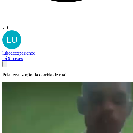
716
lukedeexperience
há 9 meses
Pela legalização da corrida de rua!