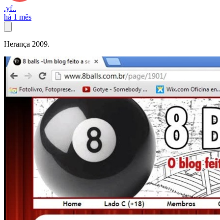
.yf..
há 1 mês
Herança 2009.