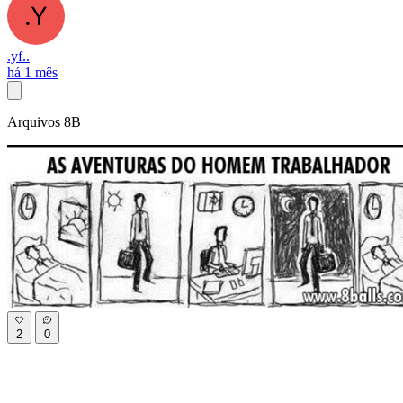
.yf..
há 1 mês
Arquivos 8B
2
0