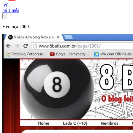
.yf..
há 1 mês
Herança 2009.