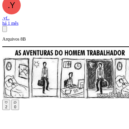
.yf..
há 1 mês
Arquivos 8B
2
0