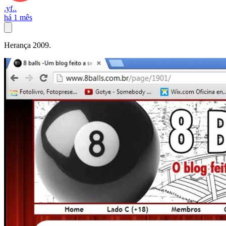
.yf..
há 1 mês
Herança 2009.