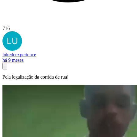
716
lukedeexperience
há 9 meses
Pela legalização da corrida de rua!