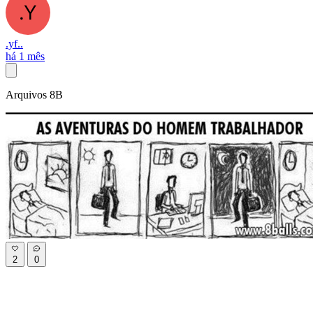
.yf..
há 1 mês
Arquivos 8B
2
0