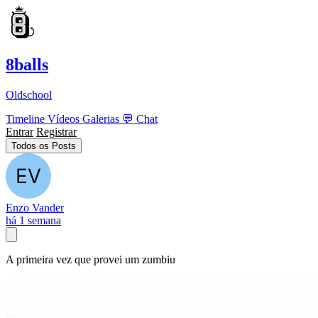
8balls
Oldschool
Timeline
Vídeos
Galerias
💬
Chat
Entrar
Registrar
Todos os Posts
Enzo Vander
há 1 semana
A primeira vez que provei um zumbiu