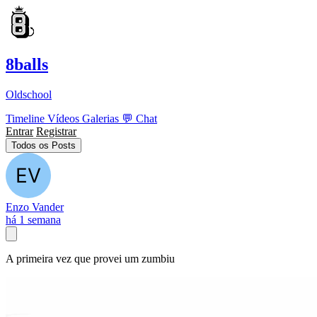
8balls
Oldschool
Timeline
Vídeos
Galerias
💬
Chat
Entrar
Registrar
Todos os Posts
Enzo Vander
há 1 semana
A primeira vez que provei um zumbiu