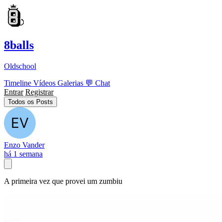
8balls
Oldschool
Timeline
Vídeos
Galerias
💬
Chat
Entrar
Registrar
Todos os Posts
Enzo Vander
há 1 semana
A primeira vez que provei um zumbiu