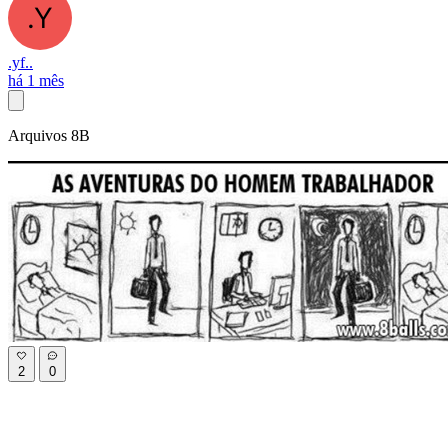
.yf..
há 1 mês
Arquivos 8B
2
0