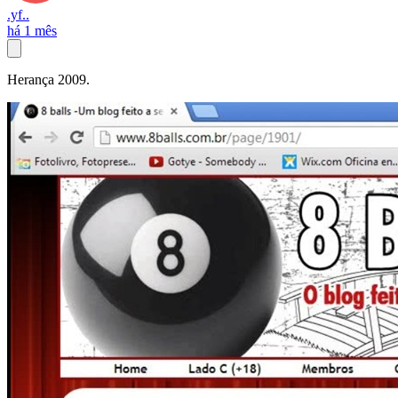
.yf..
há 1 mês
Herança 2009.