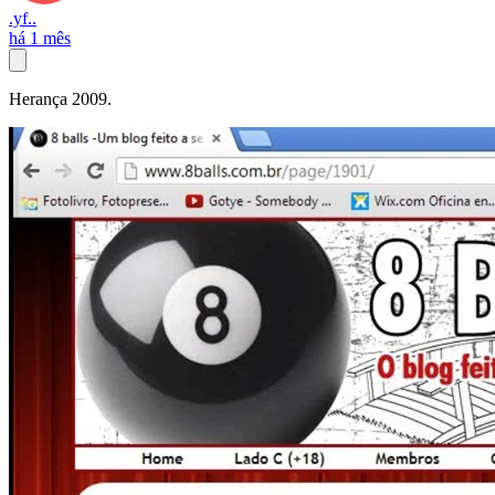
.yf..
há 1 mês
Herança 2009.