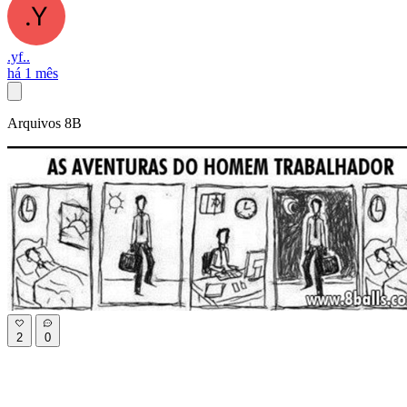
.yf..
há 1 mês
Arquivos 8B
2
0