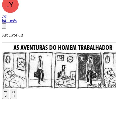
.yf..
há 1 mês
Arquivos 8B
2
0