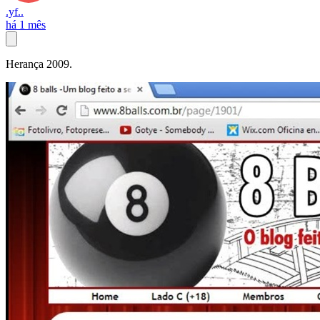
.yf..
há 1 mês
Herança 2009.