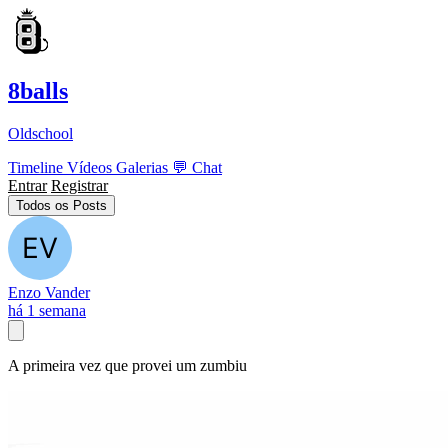
8balls
Oldschool
Timeline
Vídeos
Galerias
💬
Chat
Entrar
Registrar
Todos os Posts
Enzo Vander
há 1 semana
A primeira vez que provei um zumbiu