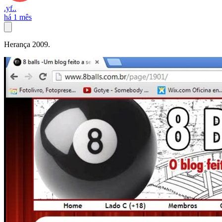
.yf..
há 1 mês
Herança 2009.