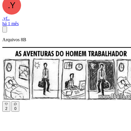
.yf..
há 1 mês
Arquivos 8B
2
0