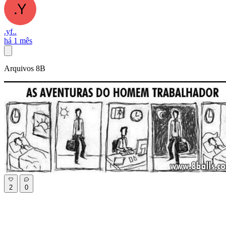
.yf..
há 1 mês
Arquivos 8B
2
0