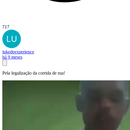
717
lukedeexperience
há 9 meses
Pela legalização da corrida de rua!