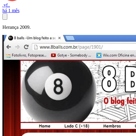
.yf..
há 1 mês
Herança 2009.