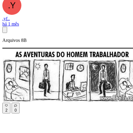
.yf..
há 1 mês
Arquivos 8B
2
0