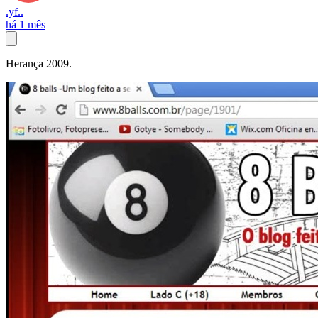
.yf..
há 1 mês
Herança 2009.