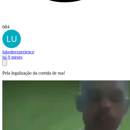
684
lukedeexperience
há 9 meses
Pela legalização da corrida de rua!