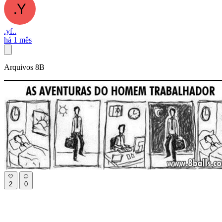
.yf..
há 1 mês
Arquivos 8B
2
0