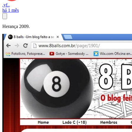
.yf..
há 1 mês
Herança 2009.