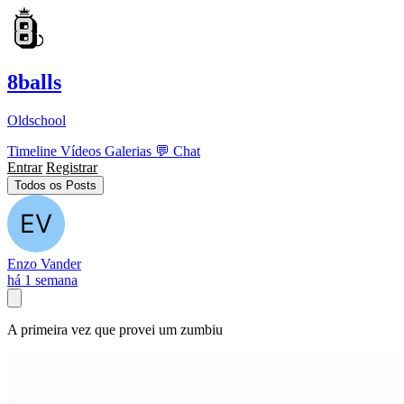
8balls
Oldschool
Timeline
Vídeos
Galerias
💬
Chat
Entrar
Registrar
Todos os Posts
Enzo Vander
há 1 semana
A primeira vez que provei um zumbiu