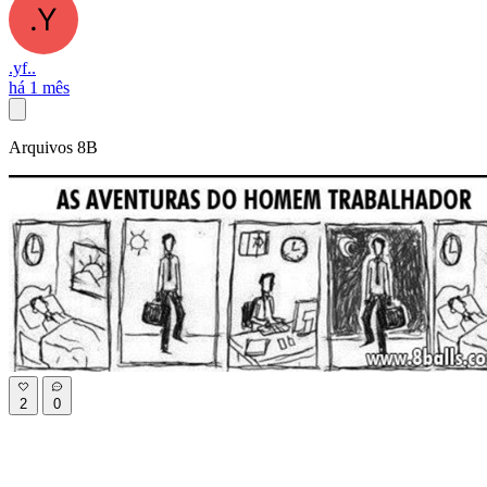
.yf..
há 1 mês
Arquivos 8B
2
0