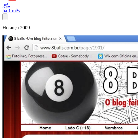
.yf..
há 1 mês
Herança 2009.