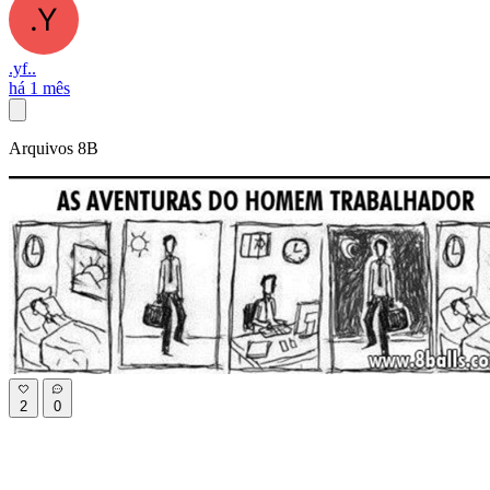
.yf..
há 1 mês
Arquivos 8B
2
0