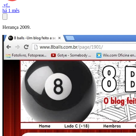
.yf..
há 1 mês
Herança 2009.