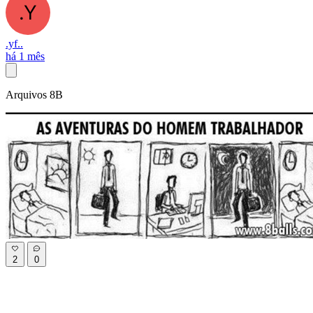
.yf..
há 1 mês
Arquivos 8B
2
0