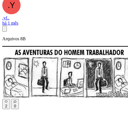
.yf..
há 1 mês
Arquivos 8B
2
0