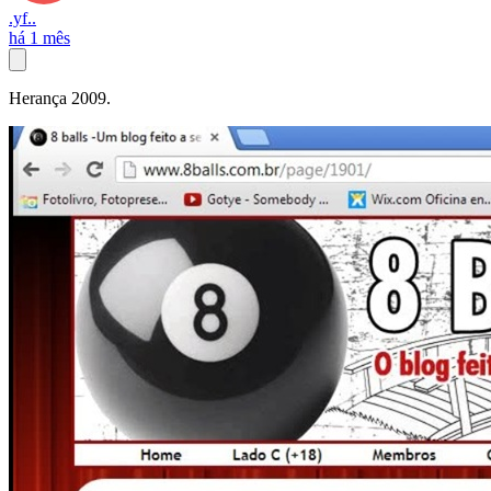
.yf..
há 1 mês
Herança 2009.