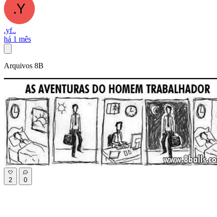
.yf..
há 1 mês
Arquivos 8B
2
0