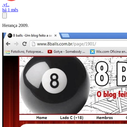
.yf..
há 1 mês
Herança 2009.