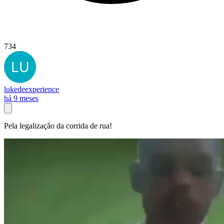
734
lukedeexperience
há 9 meses
Pela legalização da corrida de rua!