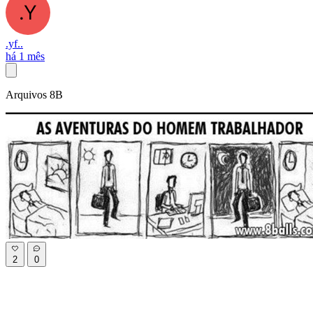
.yf..
há 1 mês
Arquivos 8B
2
0