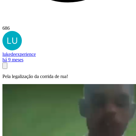
686
lukedeexperience
há 9 meses
Pela legalização da corrida de rua!