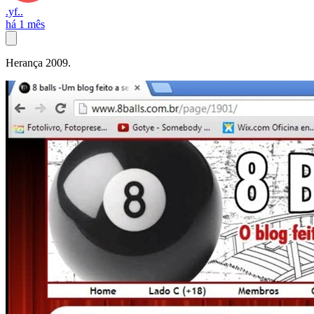
.yf..
há 1 mês
Herança 2009.