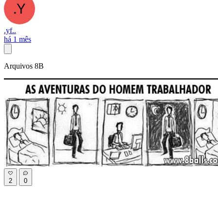
.yf..
há 1 mês
Arquivos 8B
2
0