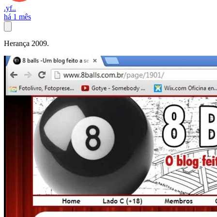
.yf..
há 1 mês
Herança 2009.