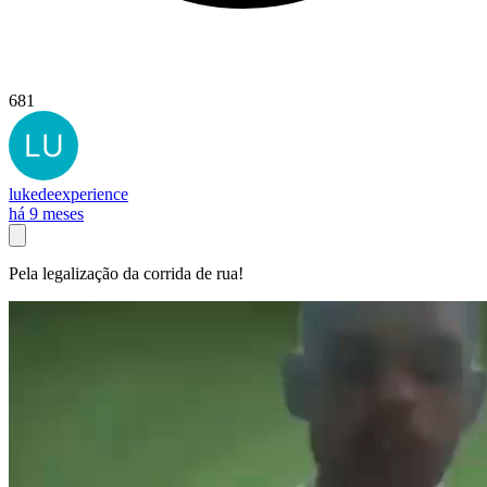
681
lukedeexperience
há 9 meses
Pela legalização da corrida de rua!