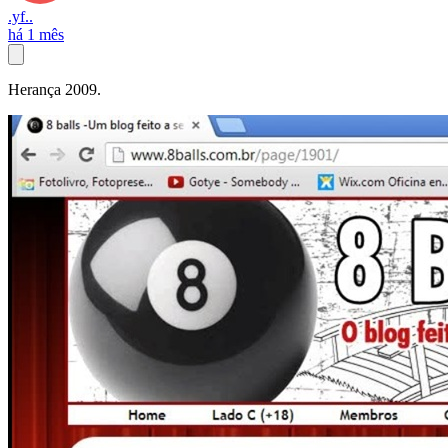
.yf..
há 1 mês
Herança 2009.