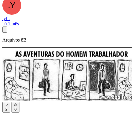
.yf..
há 1 mês
Arquivos 8B
2
0