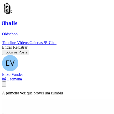
8balls
Oldschool
Timeline
Vídeos
Galerias
💬
Chat
Entrar
Registrar
Todos os Posts
Enzo Vander
há 1 semana
A primeira vez que provei um zumbiu