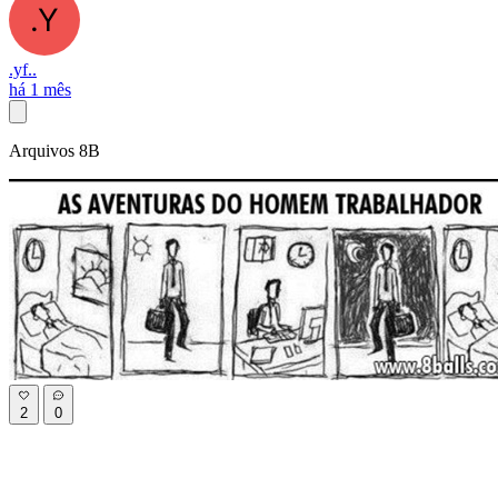
.yf..
há 1 mês
Arquivos 8B
2
0