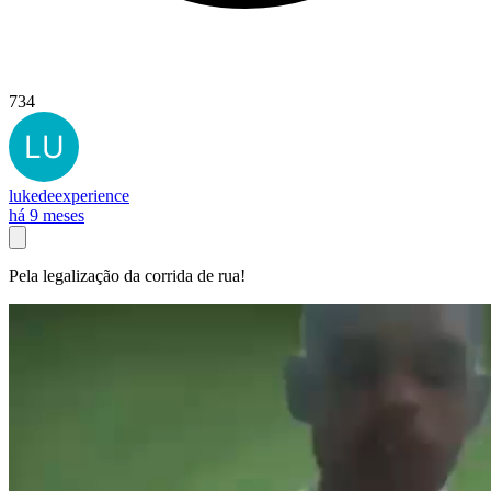
734
lukedeexperience
há 9 meses
Pela legalização da corrida de rua!