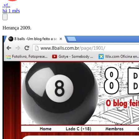
.yf..
há 1 mês
Herança 2009.