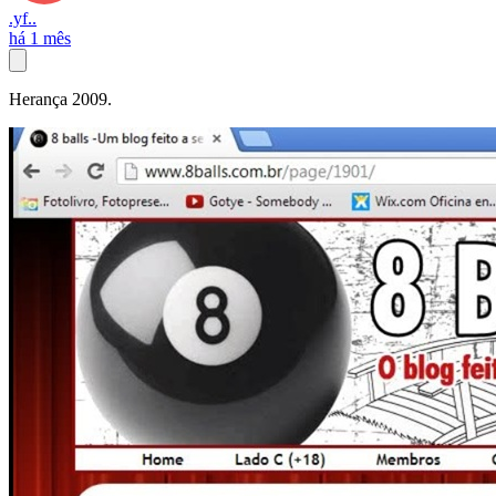
.yf..
há 1 mês
Herança 2009.