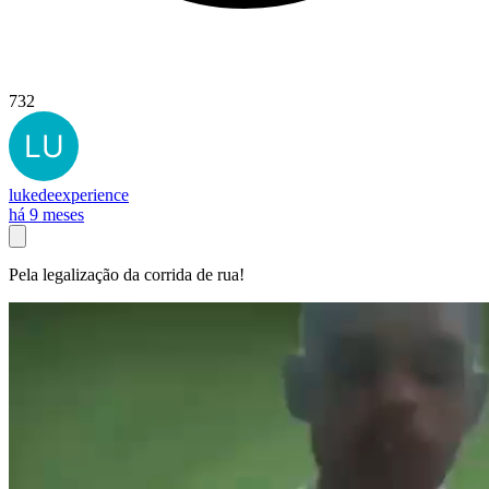
732
lukedeexperience
há 9 meses
Pela legalização da corrida de rua!