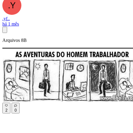
.yf..
há 1 mês
Arquivos 8B
2
0