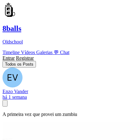
8balls
Oldschool
Timeline
Vídeos
Galerias
💬
Chat
Entrar
Registrar
Todos os Posts
Enzo Vander
há 1 semana
A primeira vez que provei um zumbiu