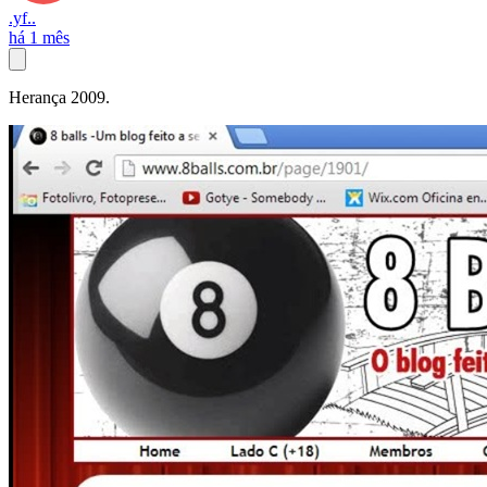
.yf..
há 1 mês
Herança 2009.