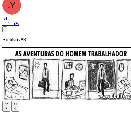
.yf..
há 1 mês
Arquivos 8B
2
0