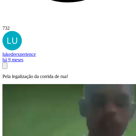
732
lukedeexperience
há 9 meses
Pela legalização da corrida de rua!