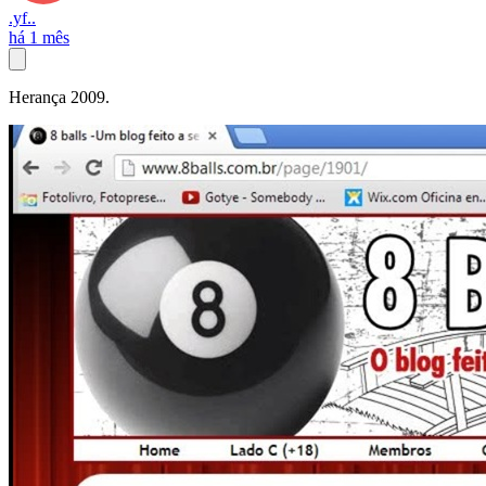
.yf..
há 1 mês
Herança 2009.