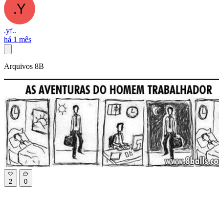
.yf..
há 1 mês
Arquivos 8B
2
0