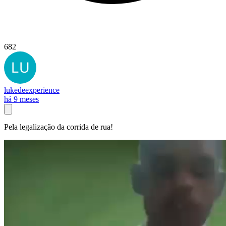
682
lukedeexperience
há 9 meses
Pela legalização da corrida de rua!